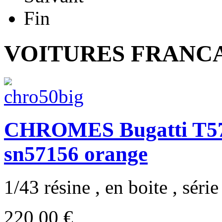
Fin
VOITURES FRANCAI
CHROMES Bugatti T57 
sn57156 orange
1/43 résine , en boite , série 
220,00 €