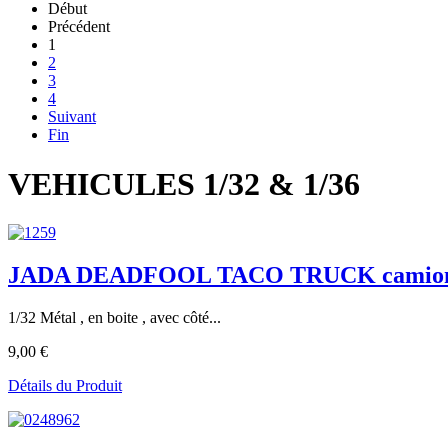
Début
Précédent
1
2
3
4
Suivant
Fin
VEHICULES 1/32 & 1/36
JADA DEADFOOL TACO TRUCK camion d
1/32 Métal , en boite , avec côté...
9,00 €
Détails du Produit