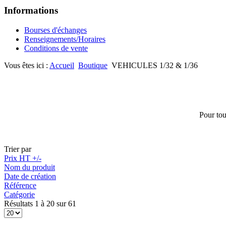
Informations
Bourses d'échanges
Renseignements/Horaires
Conditions de vente
Vous êtes ici :
Accueil
Boutique
VEHICULES 1/32 & 1/36
Pour tou
Trier par
Prix HT +/-
Nom du produit
Date de création
Référence
Catégorie
Résultats 1 à 20 sur 61