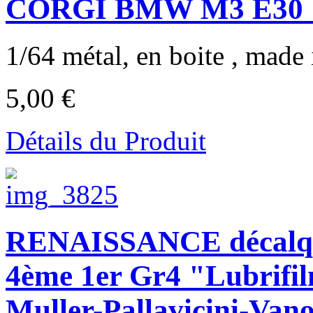
CORGI BMW M3 E30
1/64 métal, en boite , made i
5,00 €
Détails du Produit
RENAISSANCE décalq
4ème 1er Gr4 "Lubrifi
Muller-Pallavicini-Vano