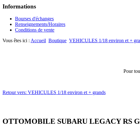
Informations
Bourses d'échanges
Renseignements/Horaires
Conditions de vente
Vous êtes ici :
Accueil
Boutique
VEHICULES 1/18 environ et + gr
Pour tou
Retour vers: VEHICULES 1/18 environ et + grands
OTTOMOBILE SUBARU LEGACY RS GR.