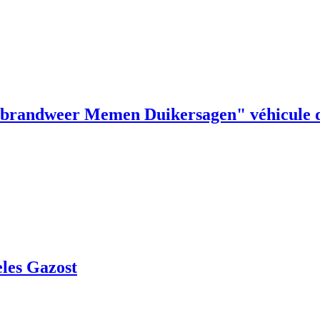
weer Memen Duikersagen" véhicule de p
es Gazost