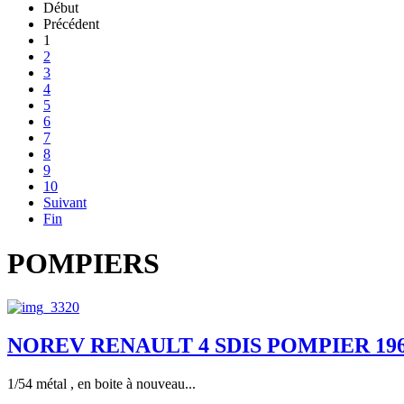
Début
Précédent
1
2
3
4
5
6
7
8
9
10
Suivant
Fin
POMPIERS
NOREV RENAULT 4 SDIS POMPIER 1964 
1/54 métal , en boite à nouveau...