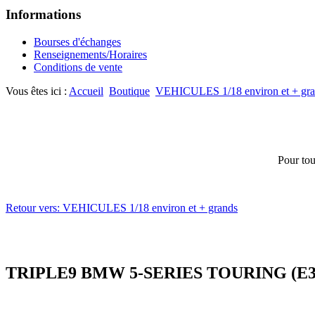
Informations
Bourses d'échanges
Renseignements/Horaires
Conditions de vente
Vous êtes ici :
Accueil
Boutique
VEHICULES 1/18 environ et + gr
Pour tou
Retour vers: VEHICULES 1/18 environ et + grands
TRIPLE9 BMW 5-SERIES TOURING (E34) S